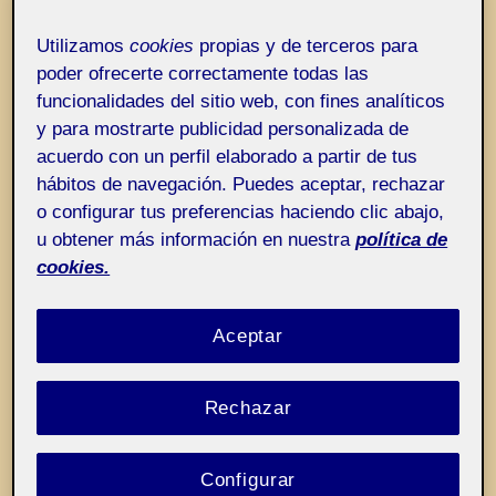
Entrada de incidencias o sugerencias
Etiqueta:
Me gusta hablar con gente de mi
Utilizamos
cookies
propias y de terceros para
edad
poder ofrecerte correctamente todas las
funcionalidades del sitio web, con fines analíticos
y para mostrarte publicidad personalizada de
acuerdo con un perfil elaborado a partir de tus
hábitos de navegación. Puedes aceptar, rechazar
o configurar tus preferencias haciendo clic abajo,
u obtener más información en nuestra
política de
cookies.
Aceptar
Rechazar
Configurar