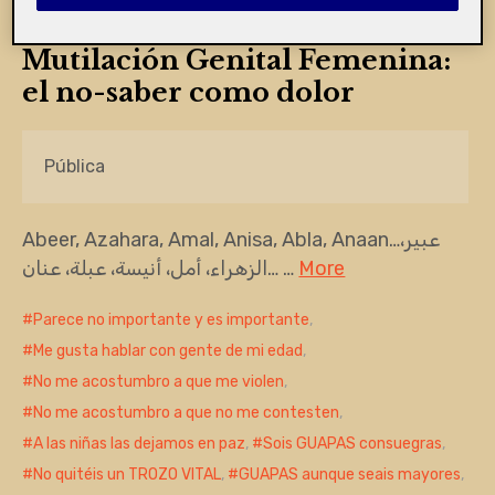
Mutilación Genital Femenina:
el no-saber como dolor
Pública
Abeer, Azahara, Amal, Anisa, Abla, Anaan…عبير،
الزهراء، أمل، أنيسة، عبلة، عنان… …
More
Parece no importante y es importante
,
Me gusta hablar con gente de mi edad
,
No me acostumbro a que me violen
,
No me acostumbro a que no me contesten
,
A las niñas las dejamos en paz
,
Sois GUAPAS consuegras
,
No quitéis un TROZO VITAL
,
GUAPAS aunque seais mayores
,