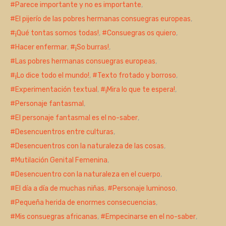
Parece importante y no es importante
,
El pijerío de las pobres hermanas consuegras europeas
,
¡Qué tontas somos todas!
,
Consuegras os quiero
,
Hacer enfermar
,
¡So burras!
,
Las pobres hermanas consuegras europeas
,
¡Lo dice todo el mundo!
,
Texto frotado y borroso
,
Experimentación textual
,
¡Mira lo que te espera!
,
Personaje fantasmal
,
El personaje fantasmal es el no-saber
,
Desencuentros entre culturas
,
Desencuentros con la naturaleza de las cosas
,
Mutilación Genital Femenina
,
Desencuentro con la naturaleza en el cuerpo
,
El día a día de muchas niñas
,
Personaje luminoso
,
Pequeña herida de enormes consecuencias
,
Mis consuegras africanas
,
Empecinarse en el no-saber
,