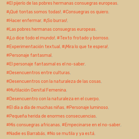
El pijerío de las pobres hermanas consuegras europeas
,
¡Qué tontas somos todas!
,
Consuegras os quiero
,
Hacer enfermar
,
¡So burras!
,
Las pobres hermanas consuegras europeas
,
¡Lo dice todo el mundo!
,
Texto frotado y borroso
,
Experimentación textual
,
¡Mira lo que te espera!
,
Personaje fantasmal
,
El personaje fantasmal es el no-saber
,
Desencuentros entre culturas
,
Desencuentros con la naturaleza de las cosas
,
Mutilación Genital Femenina
,
Desencuentro con la naturaleza en el cuerpo
,
El día a día de muchas niñas
,
Personaje luminoso
,
Pequeña herida de enormes consecuencias
,
Mis consuegras africanas
,
Empecinarse en el no-saber
,
Nadie es Barrabás
,
No se mutila y ya está
,