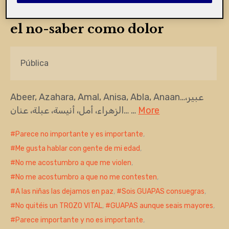
Mutilación Genital Femenina:
el no-saber como dolor
Pública
Abeer, Azahara, Amal, Anisa, Abla, Anaan…عبير،
الزهراء، أمل، أنيسة، عبلة، عنان… …
More
Parece no importante y es importante
,
Me gusta hablar con gente de mi edad
,
No me acostumbro a que me violen
,
No me acostumbro a que no me contesten
,
A las niñas las dejamos en paz
,
Sois GUAPAS consuegras
,
No quitéis un TROZO VITAL
,
GUAPAS aunque seais mayores
,
Parece importante y no es importante
,