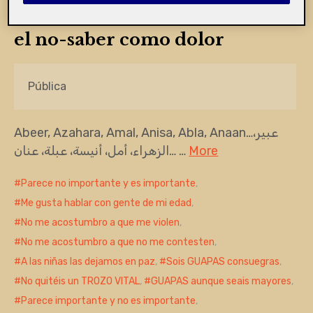
Mutilación Genital Femenina:
el no-saber como dolor
Pública
Abeer, Azahara, Amal, Anisa, Abla, Anaan…عبير،
الزهراء، أمل، أنيسة، عبلة، عنان… …
More
Parece no importante y es importante
,
Me gusta hablar con gente de mi edad
,
No me acostumbro a que me violen
,
No me acostumbro a que no me contesten
,
A las niñas las dejamos en paz
,
Sois GUAPAS consuegras
,
No quitéis un TROZO VITAL
,
GUAPAS aunque seais mayores
,
Parece importante y no es importante
,