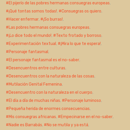
El pijerío de las pobres hermanas consuegras europeas
,
¡Qué tontas somos todas!
,
Consuegras os quiero
,
Hacer enfermar
,
¡So burras!
,
Las pobres hermanas consuegras europeas
,
¡Lo dice todo el mundo!
,
Texto frotado y borroso
,
Experimentación textual
,
¡Mira lo que te espera!
,
Personaje fantasmal
,
El personaje fantasmal es el no-saber
,
Desencuentros entre culturas
,
Desencuentros con la naturaleza de las cosas
,
Mutilación Genital Femenina
,
Desencuentro con la naturaleza en el cuerpo
,
El día a día de muchas niñas
,
Personaje luminoso
,
Pequeña herida de enormes consecuencias
,
Mis consuegras africanas
,
Empecinarse en el no-saber
,
Nadie es Barrabás
,
No se mutila y ya está
,